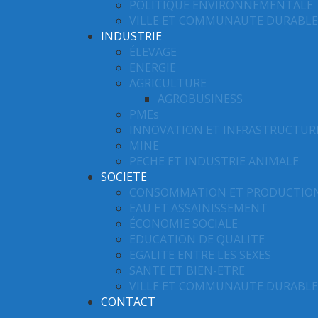
POLITIQUE ENVIRONNEMENTALE
VILLE ET COMMUNAUTE DURABLE
INDUSTRIE
ÉLEVAGE
ENERGIE
AGRICULTURE
AGROBUSINESS
PMEs
INNOVATION ET INFRASTRUCTUR
MINE
PECHE ET INDUSTRIE ANIMALE
SOCIETE
CONSOMMATION ET PRODUCTIO
EAU ET ASSAINISSEMENT
ÉCONOMIE SOCIALE
EDUCATION DE QUALITE
EGALITE ENTRE LES SEXES
SANTE ET BIEN-ETRE
VILLE ET COMMUNAUTE DURABLE
CONTACT