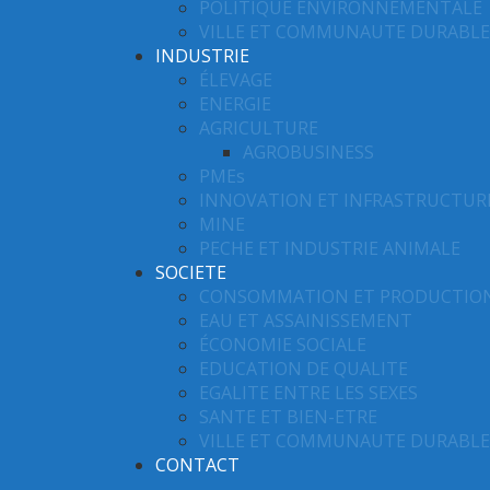
POLITIQUE ENVIRONNEMENTALE
VILLE ET COMMUNAUTE DURABLE
INDUSTRIE
ÉLEVAGE
ENERGIE
AGRICULTURE
AGROBUSINESS
PMEs
INNOVATION ET INFRASTRUCTUR
MINE
PECHE ET INDUSTRIE ANIMALE
SOCIETE
CONSOMMATION ET PRODUCTIO
EAU ET ASSAINISSEMENT
ÉCONOMIE SOCIALE
EDUCATION DE QUALITE
EGALITE ENTRE LES SEXES
SANTE ET BIEN-ETRE
VILLE ET COMMUNAUTE DURABLE
CONTACT