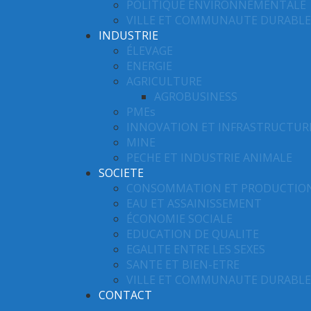
POLITIQUE ENVIRONNEMENTALE
VILLE ET COMMUNAUTE DURABLE
INDUSTRIE
ÉLEVAGE
ENERGIE
AGRICULTURE
AGROBUSINESS
PMEs
INNOVATION ET INFRASTRUCTUR
MINE
PECHE ET INDUSTRIE ANIMALE
SOCIETE
CONSOMMATION ET PRODUCTIO
EAU ET ASSAINISSEMENT
ÉCONOMIE SOCIALE
EDUCATION DE QUALITE
EGALITE ENTRE LES SEXES
SANTE ET BIEN-ETRE
VILLE ET COMMUNAUTE DURABLE
CONTACT