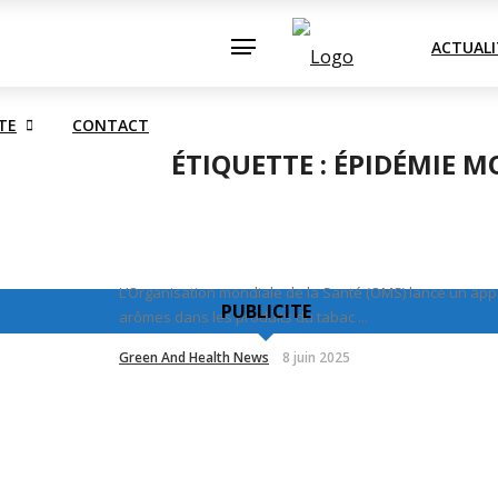
TRIE
SOCIETE
CONTACT
ACTUALI
TE
CONTACT
ÉTIQUETTE :
ÉPIDÉMIE M
L’Organisation mondiale de la Santé (OMS) lance un app
PUBLICITE
arômes dans les produits du tabac ...
Green And Health News
8 juin 2025