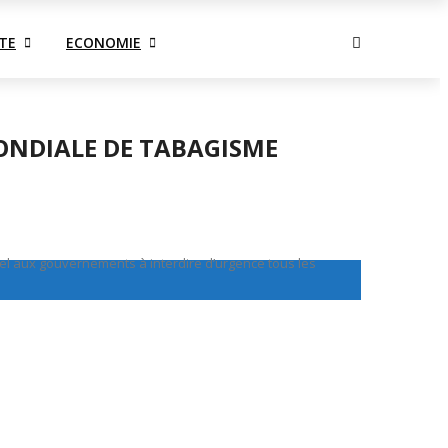
jeudi, août 6
TE
ECONOMIE
ONDIALE DE TABAGISME
el aux gouvernements à interdire d’urgence tous les