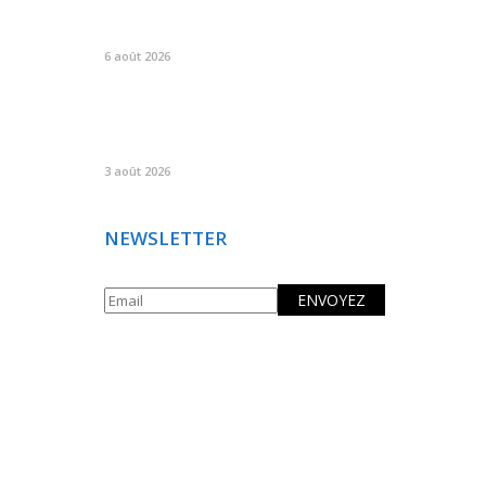
6 août 2026
3 août 2026
NEWSLETTER
© Copyright GREEN AND HEALTH NEWS. All Rights Reserve
695
366
199