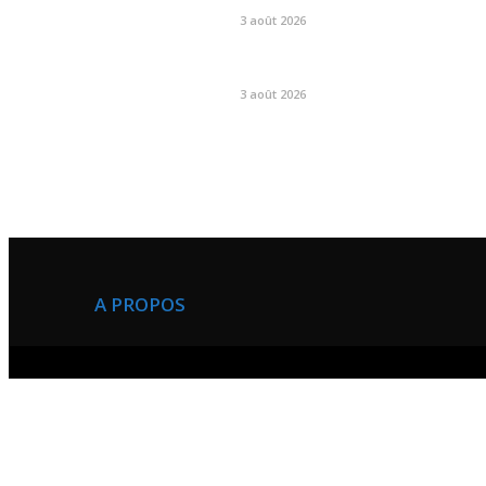
3 août 2026
3 août 2026
A PROPOS
Green And Health news a été crée afin de contri
au developpement médiatique au Cameroun.