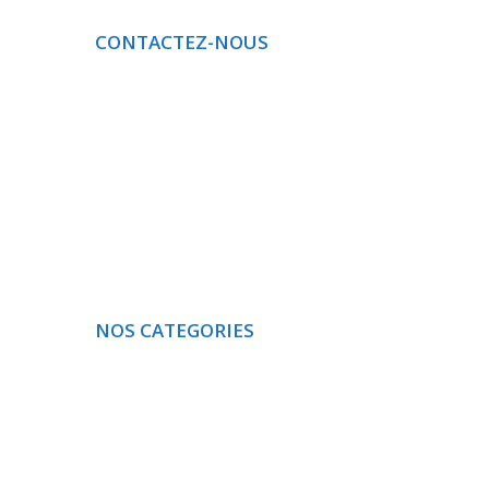
CONTACTEZ-NOUS
Téléphone
: 691 116 147 / 681 517 468
E-MAIL
: albert.bomba5@gmail.com
NOS CATEGORIES
ACTUALITE
SANTÉ
DÉVELOPPEMENT DURABLE