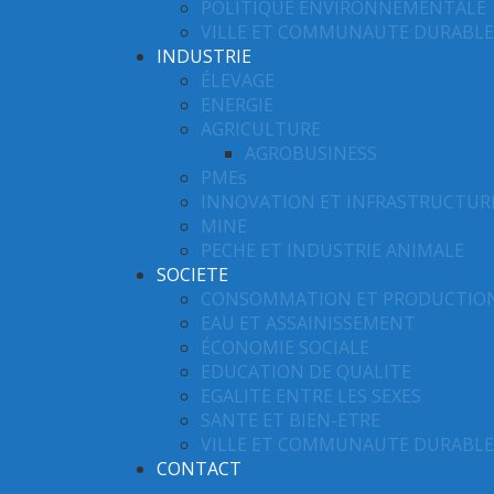
POLITIQUE ENVIRONNEMENTALE
VILLE ET COMMUNAUTE DURABLE
INDUSTRIE
ÉLEVAGE
ENERGIE
AGRICULTURE
AGROBUSINESS
PMEs
INNOVATION ET INFRASTRUCTUR
MINE
PECHE ET INDUSTRIE ANIMALE
SOCIETE
CONSOMMATION ET PRODUCTIO
EAU ET ASSAINISSEMENT
ÉCONOMIE SOCIALE
EDUCATION DE QUALITE
EGALITE ENTRE LES SEXES
SANTE ET BIEN-ETRE
VILLE ET COMMUNAUTE DURABLE
CONTACT