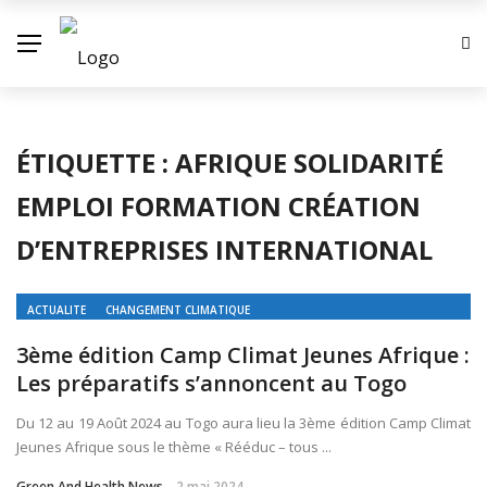
✕
ACTUALITE
ÉTIQUETTE :
AFRIQUE SOLIDARITÉ
ECONOMIE
EMPLOI FORMATION CRÉATION
ENVIRONNEMENT
D’ENTREPRISES INTERNATIONAL
INDUSTRIE
SOCIETE
ACTUALITE
CHANGEMENT CLIMATIQUE
CONTACT
3ème édition Camp Climat Jeunes Afrique :
Les préparatifs s’annoncent au Togo
Du 12 au 19 Août 2024 au Togo aura lieu la 3ème édition Camp Climat
Jeunes Afrique sous le thème « Rééduc – tous ...
Green And Health News
2 mai 2024