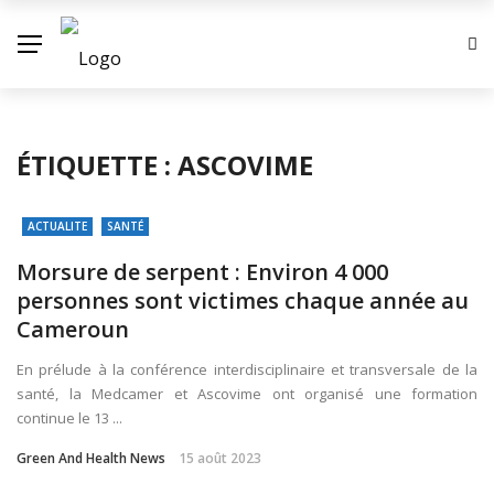
✕
ACTUALITE
ÉTIQUETTE :
ASCOVIME
ECONOMIE
ENVIRONNEMENT
ACTUALITE
SANTÉ
INDUSTRIE
Morsure de serpent : Environ 4 000
personnes sont victimes chaque année au
SOCIETE
Cameroun
CONTACT
En prélude à la conférence interdisciplinaire et transversale de la
santé, la Medcamer et Ascovime ont organisé une formation
continue le 13 ...
Green And Health News
15 août 2023