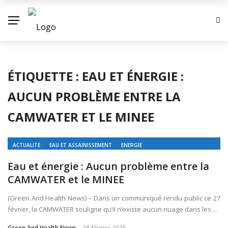
✕
ACTUALITE
ÉTIQUETTE :
EAU ET ÉNERGIE :
ECONOMIE
AUCUN PROBLÈME ENTRE LA
ENVIRONNEMENT
CAMWATER ET LE MINEE
INDUSTRIE
SOCIETE
ACTUALITE
EAU ET ASSAINISSEMENT
ENERGIE
CONTACT
Eau et énergie : Aucun problème entre la
CAMWATER et le MINEE
(Green And Health News) – Dans un communiqué rendu public ce 27
février, la CAMWATER souligne qu’il n’existe aucun nuage dans les ...
Green And Health News
28 février 2025