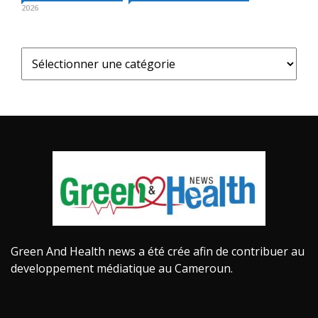
2026
Green And Health news a été crée afin de contribuer au
developpement médiatique au Cameroun.