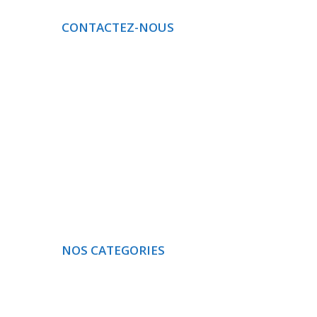
CONTACTEZ-NOUS
Téléphone
: 691 116 147 / 681 517 468
E-MAIL
: albert.bomba5@gmail.com
NOS CATEGORIES
ACTUALITE
SANTÉ