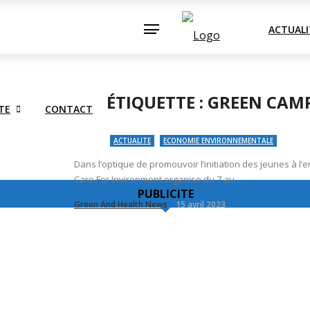
TRIE
SOCIETE
CONTACT
ACTUALI
ÉTIQUETTE :
GREEN CAMP
TE
CONTACT
ACTUALITE
ECONOMIE ENVIRONNEMENTALE
Dans l’optique de promouvoir l’initiation des jeunes à l’e
Care For Invironment organise du 7 au ...
PUBLICITE
Green And Health News
15 avril 2023