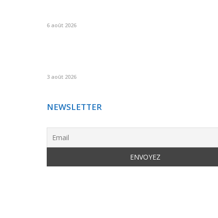
6 août 2026
3 août 2026
NEWSLETTER
© Copyright GREEN AND HEALTH NEWS. All Rights Reserve
695
366