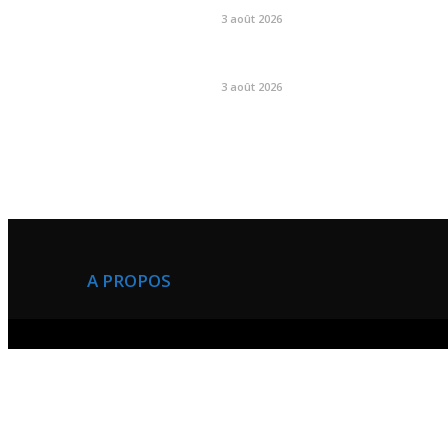
3 août 2026
3 août 2026
A PROPOS
Green And Health news a été crée afin de contri
au developpement médiatique au Cameroun.