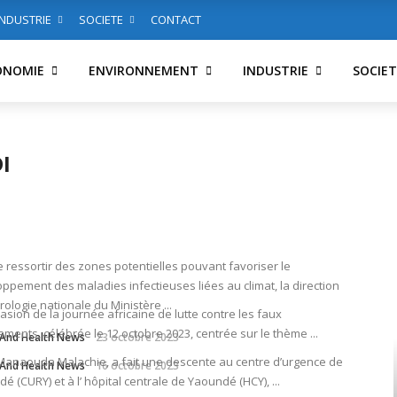
INDUSTRIE
SOCIETE
CONTACT
ONOMIE
ENVIRONNEMENT
INDUSTRIE
SOCIET
I
e ressortir des zones potentielles pouvant favoriser le
ppement des maladies infectieuses liées au climat, la direction
ologie nationale du Ministère ...
ccasion de la journée africaine de lutte contre les faux
ments, célébrée le 12 octobre 2023, centrée sur le thème ...
And Health News
23 octobre 2023
Manaouda Malachie, a fait une descente au centre d’urgence de
And Health News
16 octobre 2023
é (CURY) et à l’ hôpital centrale de Yaoundé (HCY), ...