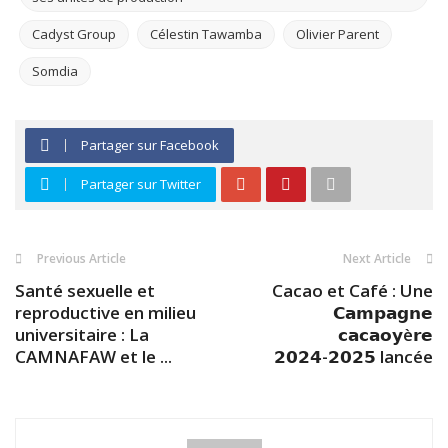
Cadyst Group
Célestin Tawamba
Olivier Parent
Somdia
Partager sur Facebook
Partager sur Twitter
Previous Article
Next Article
Santé sexuelle et
Cacao et Café : Une
reproductive en milieu
𝗖𝗮𝗺𝗽𝗮𝗴𝗻𝗲
universitaire : La
𝗰𝗮𝗰𝗮𝗼𝘆è𝗿𝗲
CAMNAFAW et le ...
𝟮𝟬𝟮𝟰-𝟮𝟬𝟮𝟱 lancée