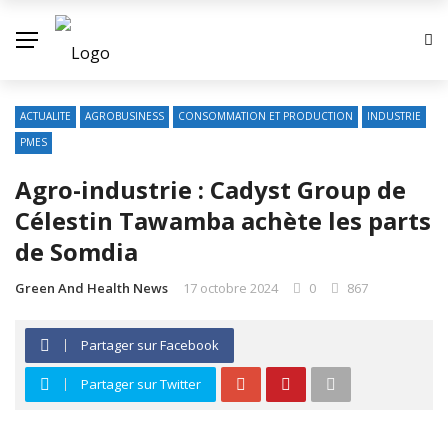
ACTUALITE
AGROBUSINESS
CONSOMMATION ET PRODUCTION
INDUSTRIE
PMES
Agro-industrie : Cadyst Group de
Célestin Tawamba achète les parts
de Somdia
Green And Health News
17 octobre 2024
0
867
Partager sur Facebook
Partager sur Twitter