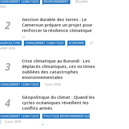
28 juillet
CHANGEMENT CLIMATIQUE
ENVIRONNEMENT
2026
Gestion durable des terres : Le
Cameroun prépare un projet pour
renforcer la résilience climatique
...
27
AGRICULTURE
CHANGEMENT CLIMATIQUE
ECONOMIE
juillet 2026
Crise climatique au Burundi : Les
déplacés climatiques, ces victimes
oubliées des catastrophes
environnementales
9 juin 2026
CHANGEMENT CLIMATIQUE
Géopolitique du climat : Quand les
cycles océaniques réveillent les
conflits armés
CHANGEMENT CLIMATIQUE
POLITIQUE ENVIRONNEMENTALE
6 juin 2026