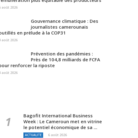
rémunération plus équitable des producteurs
6 août 2026
Gouvernance climatique : Des
journalistes camerounais
outillés en prélude à la COP31
3 août 2026
Prévention des pandémies :
Près de 104,8 milliards de FCFA
pour renforcer la riposte
3 août 2026
Bagofit International Business
Week : Le Cameroun met en vitrine
le potentiel économique de sa ...
6 août 2026
ACTUALITE