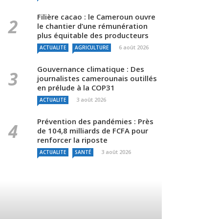
Filière cacao : le Cameroun ouvre
le chantier d’une rémunération
plus équitable des producteurs
6 août 2026
ACTUALITE
AGRICULTURE
Gouvernance climatique : Des
journalistes camerounais outillés
en prélude à la COP31
3 août 2026
ACTUALITE
Prévention des pandémies : Près
de 104,8 milliards de FCFA pour
renforcer la riposte
3 août 2026
ACTUALITE
SANTÉ