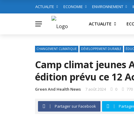
ACTUALITE
ECONOMIE
ENVIRONNEMENT
ACTUALITE
EC
CHANGEMENT CLIMATIQUE
DÉVELOPPEMENT DURABLE
ÉDUC
Camp climat jeunes A
édition prévu ce 12 A
Green And Health News
7 août 2024
0
770
Partager sur Facebook
Partager