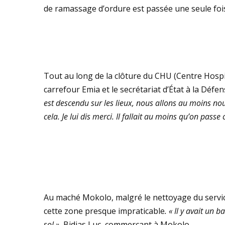
de ramassage d’ordure est passée une seule fois 
Tout au long de la clôture du CHU (Centre Hospit
carrefour Emia et le secrétariat d’État à la Défe
est descendu sur les lieux, nous allons au moins nous 
cela. Je lui dis merci. Il fallait au moins qu’on pass
Au maché Mokolo, malgré le nettoyage du service
cette zone presque impraticable
. « Il y avait un
sol »,
Bidias Luc, commerçant à Mokolo.