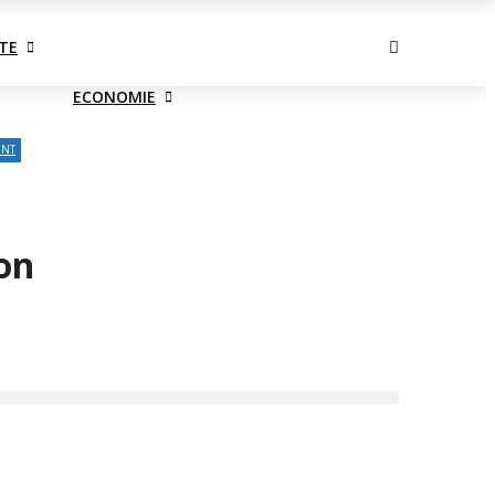
vendredi, août 7
TE
ECONOMIE
ENT
on