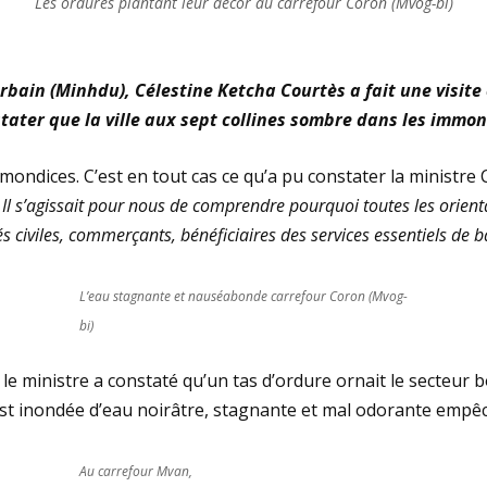
Les ordures plantant leur décor au carrefour Coron (Mvog-bi)
urbain (Minhdu), Célestine Ketcha Courtès a fait une visi
ater que la ville aux sept collines sombre dans les immon
immondices. C’est en tout cas ce qu’a pu constater la ministr
 Il s’agissait pour nous de comprendre pourquoi toutes les orie
és civiles, commerçants, bénéficiaires des services essentiels de
L’eau stagnante et nauséabonde carrefour Coron (Mvog-
bi)
ministre a constaté qu’un tas d’ordure ornait le secteur bo
st inondée d’eau noirâtre, stagnante et mal odorante empêc
Au carrefour Mvan,