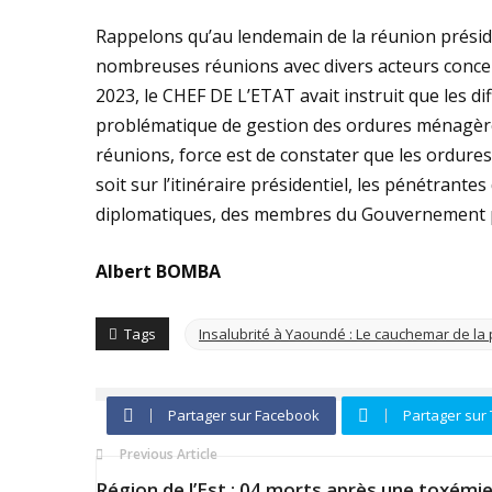
Rappelons qu’au lendemain de la réunion présid
nombreuses réunions avec divers acteurs concern
2023, le CHEF DE L’ETAT avait instruit que les di
problématique de gestion des ordures ménagères
réunions, force est de constater que les ordures j
soit sur l’itinéraire présidentiel, les pénétrante
diplomatiques, des membres du Gouvernement pou
Albert BOMBA
Tags
Insalubrité à Yaoundé : Le cauchemar de l
Partager sur Facebook
Partager sur 
Previous Article
Région de l’Est : 04 morts après une toxémie