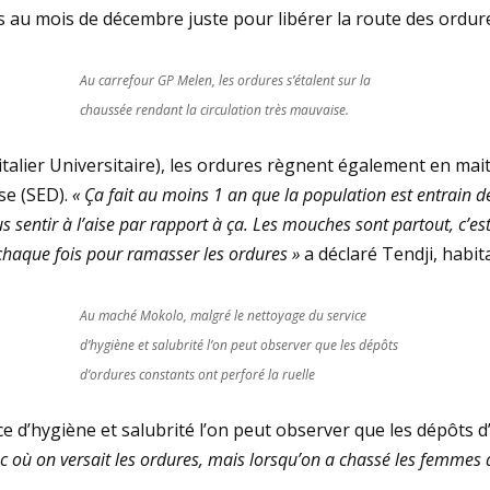
au mois de décembre juste pour libérer la route des ordures
Au carrefour GP Melen, les ordures s’étalent sur la
chaussée rendant la circulation très mauvaise.
alier Universitaire), les ordures règnent également en maitre
nse (SED).
« Ça fait au moins 1 an que la population est entrain d
sentir à l’aise par rapport à ça. Les mouches sont partout, c’est el
e chaque fois pour ramasser les ordures »
a déclaré Tendji, habit
Au maché Mokolo, malgré le nettoyage du service
d’hygiène et salubrité l’on peut observer que les dépôts
d’ordures constants ont perforé la ruelle
 d’hygiène et salubrité l’on peut observer que les dépôts d
 bac où on versait les ordures, mais lorsqu’on a chassé les femmes 