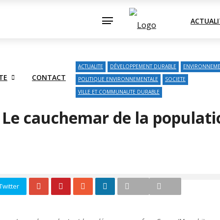
TRIE
SOCIETE
CONTACT
ACTUALI
ACTUALITE
DÉVELOPPEMENT DURABLE
ENVIRONNEM
TE
CONTACT
POLITIQUE ENVIRONNEMENTALE
SOCIETE
VILLE ET COMMUNAUTE DURABLE
: Le cauchemar de la populati
Twitter