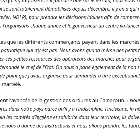
ns qui s’y imposent.
« Il faut dire que sur le terrain, nous nou
 se sont totalement démobilisés depuis décembre, il y en a qui r
ier, NDLR), pour prendre les décisions idoines afin de compren
’organisons chaque année et le gouverneur du centre va lancer 
es que les différents commerçants payent dans les marchés,
rit patriotique qui n’y est pas. Nous avons quand même des petits
iliser ces petites ressources des opérateurs des marchés pour org
andé le chef de l’Etat. On nous a parlé également de la non si
 point que j’avais organisé pour demander à titre exceptionnel 
e martelé.
mbent l’avancée de la gestion des ordures au Cameroun.
« Nous
s dans notre pays parce qu’il y a l’indiscipline, l’incivisme, la n
es comités d’hygiène et salubrité dans leur territoire, ils doiven
ique nous a donné des instructions et nous allons prendre les taur