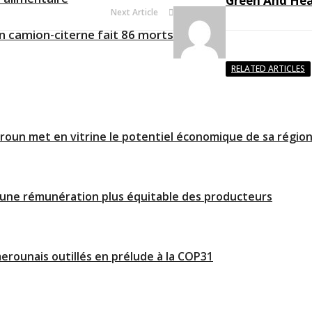
Green And He
Next Article
’un camion-citerne fait 86 morts
RELATED ARTICLES
roun met en vitrine le potentiel économique de sa région 
 d’une rémunération plus équitable des producteurs
erounais outillés en prélude à la COP31