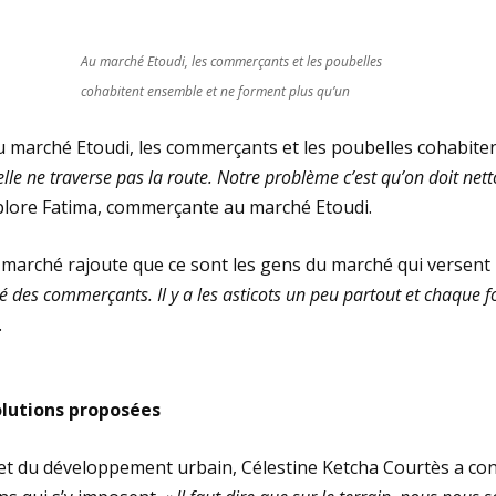
Au marché Etoudi, les commerçants et les poubelles
cohabitent ensemble et ne forment plus qu’un
marché Etoudi, les commerçants et les poubelles cohabiten
lle ne traverse pas la route. Notre problème c’est qu’on doit net
lore Fatima, commerçante au marché Etoudi.
ché rajoute que ce sont les gens du marché qui versent le
té des commerçants. Il y a les asticots un peu partout et chaque fo
.
olutions proposées
at et du développement urbain, Célestine Ketcha Courtès a co