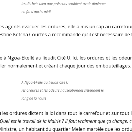
les déchets bien que présents semblent avoir diminuer
en fin d’après-midi
es agents évacuer les ordures, elle a mis un cap au carrefour
lestine Ketcha Courtès a recommandé qu’il est nécessaire de 
ie à Ngoa-Ekellé au lieudit Cité U. Ici, les ordures et les od
uler normalement et créant chaque jour des embouteillages.
A Ngoa-Ekellé au lieudit Cité U
les ordures et les odeurs nauséabondes s’étendent le
long de la route
es ordures dictent la loi dans tout le carrefour et sur tout le
 Quel est le travail de la Mairie ? Il faut vraiment que ça change,
istre, un habitant du quartier Melen martèle que les ordure