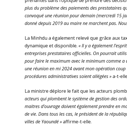
prenantes dans l’optique de prendre des décisio
plus du problème des paiements des prestataires qui
convoqué une réunion pour demain (mercredi 15 janv
donné depuis 2019 au maire ne marchent pas. Nous l
La Minhdu a également relevé que grâce aux tax
dynamique et disponible.
« Il y a également l’esp
entreprises prestataires officielles. On pourrait ut
pour faire le maximum avec le minimum comme a dem
une réunion en mi 2024 avant mon opération coup de
procédures administratives soient allégées »
a-t-ell
La ministre déplore le fait que les acteurs plo
acteurs qui plombent le système de gestion des ordure
maitres d’ouvrage doivent également prendre en main l
de vie. Dans tous les cas, le président de la républ
villes de Yaoundé »
affirme-t-elle.