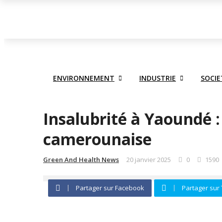
ACTUALITE
ECONOMIE
ENVIRONNEMENT
INDUS
ENVIRONNEMENT
INDUSTRIE
SOCIE
Insalubrité à Yaoundé 
camerounaise
Green And Health News
20 janvier 2025
0
1590
Partager sur Facebook
Partager sur 