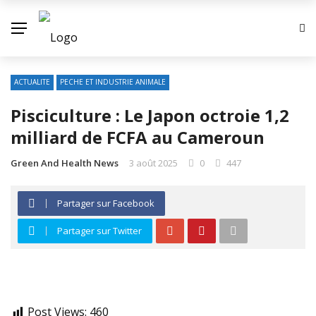
ACTUALITE
PECHE ET INDUSTRIE ANIMALE
Pisciculture : Le Japon octroie 1,2
milliard de FCFA au Cameroun
Green And Health News
3 août 2025
0
447
Partager sur Facebook
Partager sur Twitter
Post Views:
460