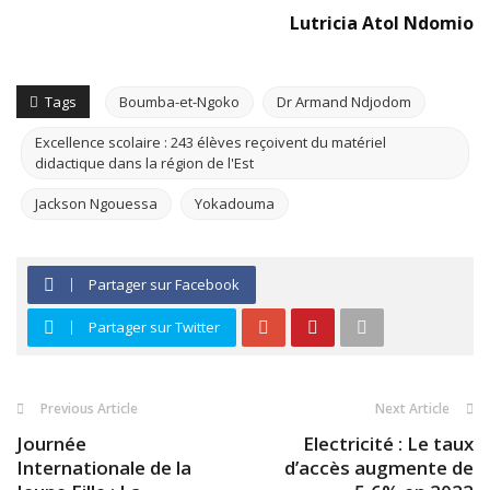
Lutricia Atol Ndomio
Tags
Boumba-et-Ngoko
Dr Armand Ndjodom
Excellence scolaire : 243 élèves reçoivent du matériel
didactique dans la région de l'Est
Jackson Ngouessa
Yokadouma
Partager sur Facebook
Partager sur Twitter
Previous Article
Next Article
Journée
Electricité : Le taux
Internationale de la
d’accès augmente de