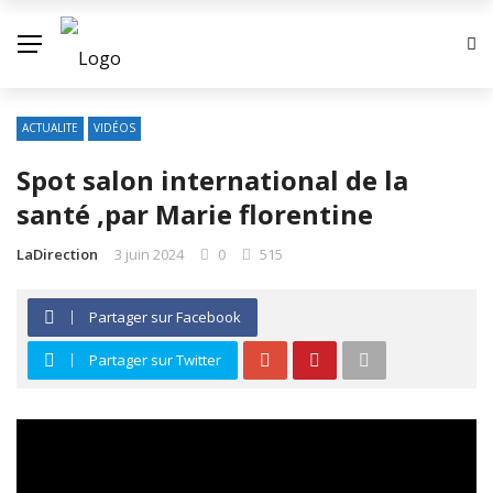
ACTUALITE
VIDÉOS
Spot salon international de la
santé ,par Marie florentine
LaDirection
3 juin 2024
0
515
Partager sur Facebook
Partager sur Twitter