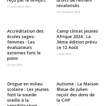
reçu par le MINJEC
droits de l’enfant
revalorisés
17 novembre 2024
19 novembre 2023
Accréditation des
Camp climat jeunes
écoles sages-
Afrique 2024 : La
femmes : Les
3ème édition prévu
évaluateurs
ce 12 Août
externes font le
7 août 2024
point
21 mai 2025
Drogue en milieu
Autisme : La Maison
scolaire : Les jeunes
Bleue de Julien
font la sourde
reçoit des dons de
oreille à la
la CHP
sensibilisation