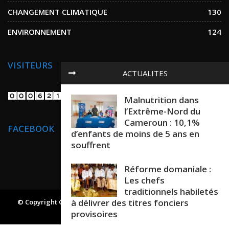
CHANGEMENT CLIMATIQUE
130
ENVIRONNEMENT
124
VISITEURS
ACTUALITES
Malnutrition dans
l’Extrême-Nord du
Cameroun : 10,1%
FACEBOOK
d’enfants de moins de 5 ans en
souffrent
Réforme domaniale :
Les chefs
traditionnels habiletés
à délivrer des titres fonciers
© Copyright GREEN AND HEALTH NEWS. All Rights Reserved.
Powered By
Projet24
provisoires