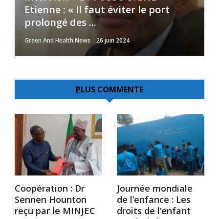
Etienne : « Il faut éviter le port
L’assainissement de la carte
l’institutionnalisation de la Santé
sursaut politique pour relancer la
digitalisation des messages de
prolongé des ...
sanitaire est un impératif
Communautaire ...
lutte
sensibilisation au Cameroun
Green And Health News
Green And Health News
Green And Health News
Green And Health News
Green And Health News
26 juin 2024
5 octobre 2023
20 novembre 2024
29 juillet 2026
13 janvier 2025
PLUS COMMENTE
Coopération : Dr
Journée mondiale
Sennen Hounton
de l’enfance : Les
reçu par le MINJEC
droits de l’enfant