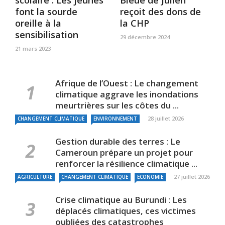
scolaire : Les jeunes
Bleue de Julien
font la sourde
reçoit des dons de
oreille à la
la CHP
sensibilisation
29 décembre 2024
21 mars 2023
Afrique de l’Ouest : Le changement
climatique aggrave les inondations
meurtrières sur les côtes du ...
28 juillet 2026
CHANGEMENT CLIMATIQUE
ENVIRONNEMENT
Gestion durable des terres : Le
Cameroun prépare un projet pour
renforcer la résilience climatique ...
27 juillet 2026
AGRICULTURE
CHANGEMENT CLIMATIQUE
ECONOMIE
Crise climatique au Burundi : Les
déplacés climatiques, ces victimes
oubliées des catastrophes