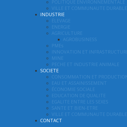
POLITIQUE ENVIRONNEMENTALE
VILLE ET COMMUNAUTE DURABLE
INDUSTRIE
ÉLEVAGE
ENERGIE
AGRICULTURE
AGROBUSINESS
PMEs
INNOVATION ET INFRASTRUCTUR
MINE
PECHE ET INDUSTRIE ANIMALE
SOCIETE
CONSOMMATION ET PRODUCTIO
EAU ET ASSAINISSEMENT
ÉCONOMIE SOCIALE
EDUCATION DE QUALITE
EGALITE ENTRE LES SEXES
SANTE ET BIEN-ETRE
VILLE ET COMMUNAUTE DURABLE
CONTACT