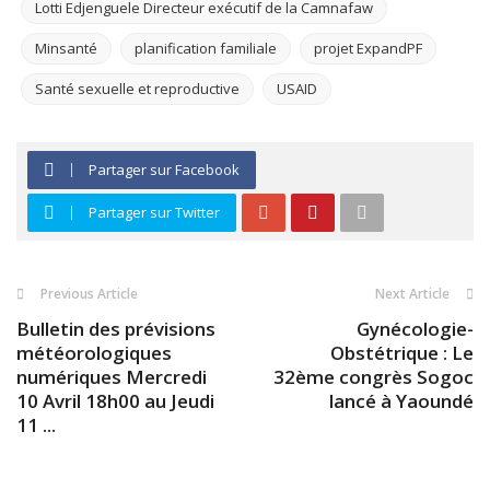
Lotti Edjenguele Directeur exécutif de la Camnafaw
Minsanté
planification familiale
projet ExpandPF
Santé sexuelle et reproductive
USAID
Partager sur Facebook
Partager sur Twitter
Previous Article
Next Article
Bulletin des prévisions
Gynécologie-
météorologiques
Obstétrique : Le
numériques Mercredi
32ème congrès Sogoc
10 Avril 18h00 au Jeudi
lancé à Yaoundé
11 ...