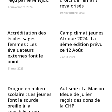
reçu par le MINJEC
droits de l’enfant
revalorisés
17 novembre 2024
19 novembre 2023
Accréditation des
Camp climat jeunes
écoles sages-
Afrique 2024 : La
femmes : Les
3ème édition prévu
évaluateurs
ce 12 Août
externes font le
7 août 2024
point
21 mai 2025
Drogue en milieu
Autisme : La Maison
scolaire : Les jeunes
Bleue de Julien
font la sourde
reçoit des dons de
oreille à la
la CHP
sensibilisation