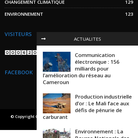
CHANGEMENT CLIMATIQUE
129
ENVIRONNEMENT
123
VISITEURS
ACTUALITES
Communication
électronique : 156
milliards pour
FACEBOOK
l’amélioration du réseau au
Cameroun
Production industrielle
d’or : Le Mali face aux
défis de pénurie de
carburant
© Copyright GREEN AND HEALTH NEWS. All Rights Reserved.
Powered By
Projet24
Environnement : La