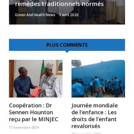
remèdes traditionnels normés
mère et le ...
production en baisse de 3,2%
complications
année au Cameroun
Green And Health News
Green And Health News
Green And Health News
Green And Health News
Green And Health News
1 avril 2026
28 février 2025
24 juillet 2024
29 janvier 2025
15 août 2023
PLUS COMMENTE
Coopération : Dr
Journée mondiale
Sennen Hounton
de l’enfance : Les
reçu par le MINJEC
droits de l’enfant
revalorisés
17 novembre 2024