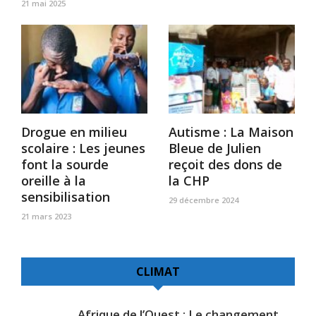
21 mai 2025
Drogue en milieu
Autisme : La Maison
scolaire : Les jeunes
Bleue de Julien
font la sourde
reçoit des dons de
oreille à la
la CHP
sensibilisation
29 décembre 2024
21 mars 2023
CLIMAT
Afrique de l’Ouest : Le changement