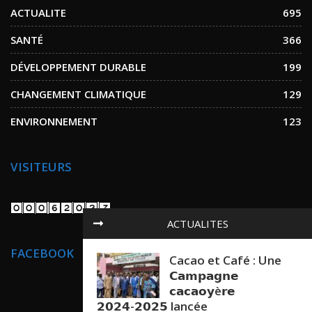
ACTUALITE
695
SANTÉ
366
DÉVELOPPEMENT DURABLE
199
CHANGEMENT CLIMATIQUE
129
ENVIRONNEMENT
123
VISITEURS
ACTUALITES
FACEBOOK
Cacao et Café : Une
𝗖𝗮𝗺𝗽𝗮𝗴𝗻𝗲
𝗰𝗮𝗰𝗮𝗼𝘆è𝗿𝗲
𝟮𝟬𝟮𝟰-𝟮𝟬𝟮𝟱 lancée