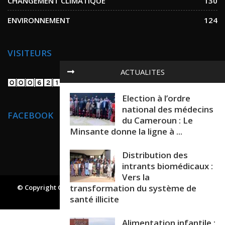
CHANGEMENT CLIMATIQUE
130
ENVIRONNEMENT
124
VISITEURS
ACTUALITES
Election à l’ordre
national des médecins
FACEBOOK
du Cameroun : Le
Minsante donne la ligne à ...
Distribution des
intrants biomédicaux :
Vers la
transformation du système de
© Copyright GREEN AND HEALTH NEWS. All Rights Reserved.
Powered By
Projet24
santé illicite
Alimentation infantile :