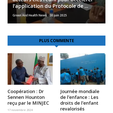
l’application du Protocole de ...
promotion lors des soutenances
valorisée
prolongation pour sceller le ...
national
Green And Health News
Green And Health News
Green And Health News
Green And Health News
Green And Health News
30 juin 2025
23 avril 2025
8 janvier 2025
21 avril 2026
23 juillet 2023
PLUS COMMENTE
Coopération : Dr
Journée mondiale
Sennen Hounton
de l’enfance : Les
reçu par le MINJEC
droits de l’enfant
revalorisés
17 novembre 2024